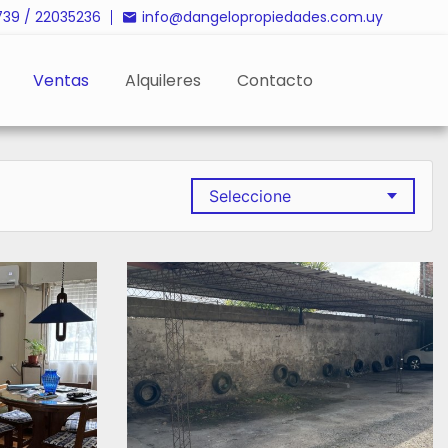
739
/
22035236
info@dangelopropiedades.com.uy
Ventas
Alquileres
Contacto
Seleccione