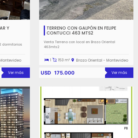
AR Y
TERRENO CON GALPÓN EN FELIPE
CONTUCCI 463 MTS2
Venta Terreno con local en Brazo Oriental
2 dormitorios
463mts2
1
153 m²
 Montevideo
Brazo Oriental - Montevideo
USD
175.000
Ver más
Ver más