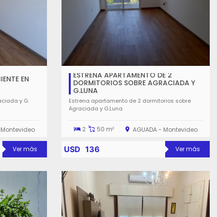
ESTRENA APARTAMENTO DE 2
ENTE EN
DORMITORIOS SOBRE AGRACIADA Y
G.LUNA
ciada y G.
Estrena apartamento de 2 dormitorios sobre
Agraciada y G.Luna
2
50 m²
 Montevideo
AGUADA - Montevideo
USD
136
Ver más
Ver más