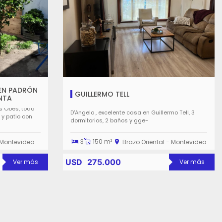
 EN PADRÓN
GUILLERMO TELL
NTA
s Obes, todo
D'Angelo , excelente casa en Guillermo Tell, 3
 y patio con
dormitorios, 2 baños y gge-
3
150 m²
 Montevideo
Brazo Oriental - Montevideo
USD
275.000
Ver más
Ver más