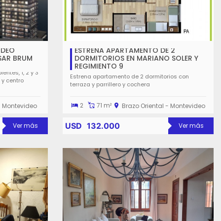
IDEO
ESTRENA APARTAMENTO DE 2
SAR BRUM
DORMITORIOS EN MARIANO SOLER Y
REGIMIENTO 9
tes, 1, 2 y 3
Estrena apartamento de 2 dormitorios con
 y centro
terraza y parrillero y cochera
2
71 m²
 - Montevideo
Brazo Oriental - Montevideo
USD
132.000
Ver más
Ver más