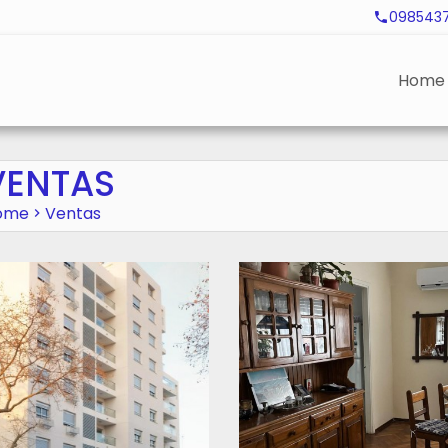
098543
Home
VENTAS
ome
Ventas