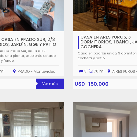
CASA EN ARES PUROS, 3
 CASA EN PRADO SUR, 2/3
DORMITORIOS, 1 BAÑO , J
OS, JARDÍN, GGE Y PATIO
COCHERA
na de Prado Sur, casa de 2
Casa en padrón único, 3 dormitorio
odo una planta, excelente estado,
cochera y patio
 y fondo.
m²
3
70 m²
PRADO - Montevideo
AIRES PUROS 
USD
150.000
Ver más