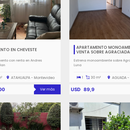
APARTAMENTO MONOAMBI
NTO EN CHEVESTE
VENTA SOBRE AGRACIADA
ento con renta en Andres
Estrena monoambiente sobre Agra
llan
Luna
m²
1
30 m²
ATAHUALPA - Montevideo
AGUADA -
00
USD
89,9
Ver más