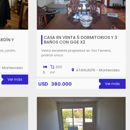
CASA EN VENTA 5 DORMITORIOS Y 3
ARDÍN Y
BAÑOS CON GGE X2
s, jardín,
Venta excelente propiedad en Vaz Ferreira,
padron único
200
- Montevideo
ATAHUALPA - Montevideo
5
m²
Ver más
USD
380.000
Ver más