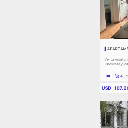
APARTAME
Venta Apartam
Cheveste y Mi
1
40 
USD
107.0