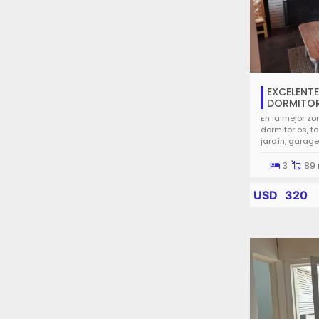
EXCELENTE
DORMITORI
En la mejor zo
dormitorios, t
jardín, garage
3
89 
USD
320