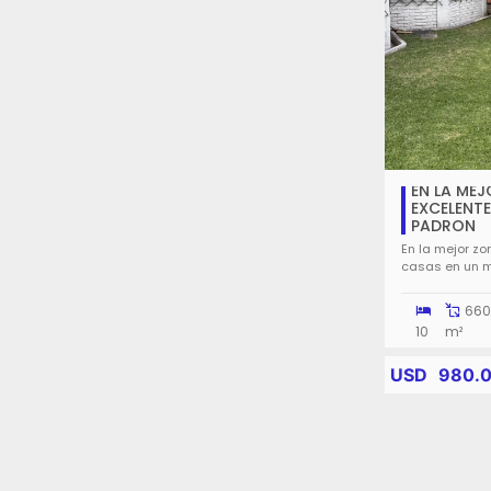
EN LA MEJ
EXCELENTES CASAS EN UN M
PADRON
En la mejor zo
casas en un 
66
10
m²
USD
980.