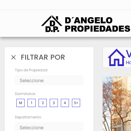
FILTRAR POR
H
Tipo de Propiedad:
Dormitorios:
M
1
2
3
4
5+
Departamento: