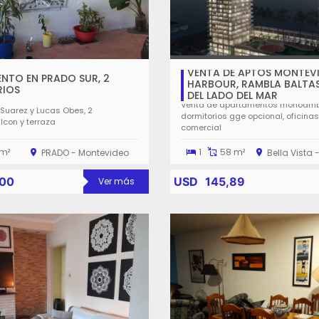
VENTA DE APTOS MONTEV
NTO EN PRADO SUR, 2
HARBOUR, RAMBLA BALTA
RIOS
DEL LADO DEL MAR
Venta de apartamentos monoambien
 Suarez y Lucas Obes, 2
dormitorios gge opcional, oficinas
lcon y terraza
comercial
m²
1
58 m²
PRADO - Montevideo
Bella Vista
000
USD
145,89
Ver más