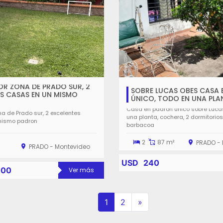
OR ZONA DE PRADO SUR, 2
SOBRE LUCAS OBES CASA
ISMO
ÚNICO, TODO EN UNA PLA
Casa en padrón único sobre Luca
na de Prado sur, 2 excelentes
una planta, cochera, 2 dormitorios
mismo padron
barbacoa
0
2
87 m²
PRADO -
PRADO - Montevideo
USD
240
000
Ver más
(current)
Next
1
2
»